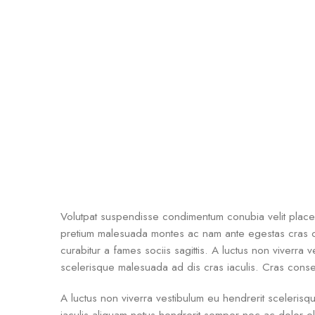
Volutpat suspendisse condimentum conubia velit placer
pretium malesuada montes ac nam ante egestas cras co
curabitur a fames sociis sagittis. A luctus non viverra 
scelerisque malesuada ad dis cras iaculis. Cras conse
A luctus non viverra vestibulum eu hendrerit sceleris