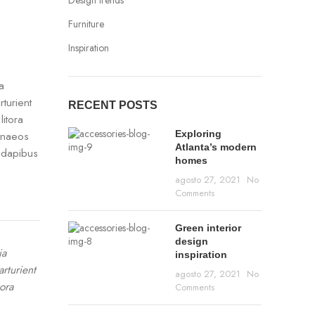
Design trends
Furniture
Inspiration
a
turient
RECENT POSTS
litora
Exploring
menaeos
Atlanta’s modern
t dapibus
homes
agosto 27, 2021
No
Comments
Green interior
design
ia
inspiration
rturient
agosto 27, 2021
No
ora
Comments