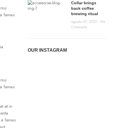
Collar brings
nisi
back coffee
brewing ritual
ra fames
agosto 27, 2021
No
Comments
ia
OUR INSTAGRAM
nisi
ra fames
t at in
 ante
r a fames
rit