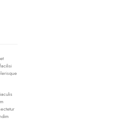
et
cilisi
elerisque
iaculis
um
ectetur
ondim