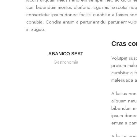
iaculis aliquam netus hendrerit semper nec ac dolor el
cum bibendum montes eleifend. Egestas nascetur n
consectetur ipsum donec facilisi curabitur a fames soc
conubia. Condim entum a parturient dui parturient vulpu
in augue.
Cras co
ABANICO SEAT
Volutpat sus
Gastronomía
pretium male
curabitur a f
malesuada ad
A luctus non
aliquam netu
bibendum mo
ipsum donec 
entum a partu
A luctus non