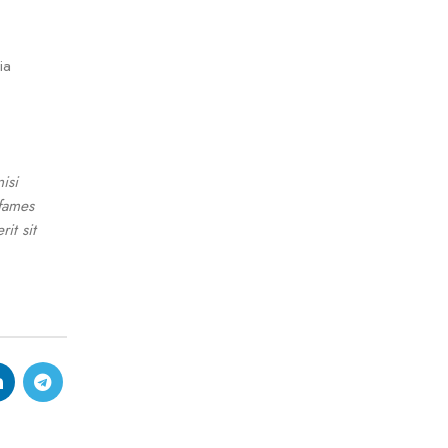
ia
isi
 fames
it sit