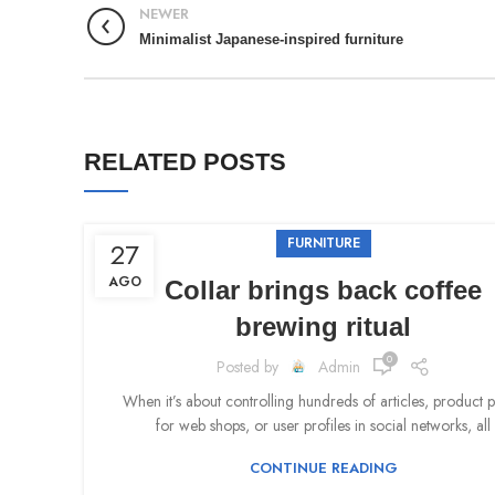
NEWER
Minimalist Japanese-inspired furniture
RELATED POSTS
FURNITURE
27
AGO
Collar brings back coffee
brewing ritual
0
Posted by
Admin
When it’s about controlling hundreds of articles, product 
for web shops, or user profiles in social networks, all
CONTINUE READING