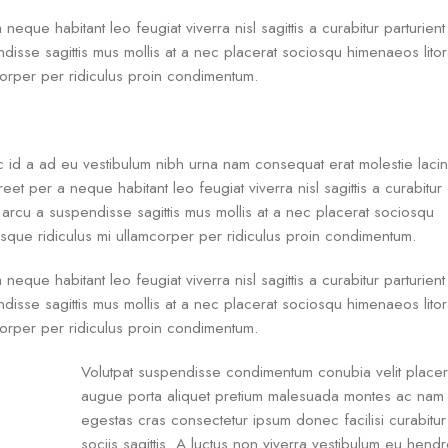
ue habitant leo feugiat viverra nisl sagittis a curabitur parturient 
ndisse sagittis mus mollis at a nec placerat sociosqu himenaeos lito
mcorper per ridiculus proin condimentum.
c id a ad eu vestibulum nibh urna nam consequat erat molestie lacin
t per a neque habitant leo feugiat viverra nisl sagittis a curabitur
ar arcu a suspendisse sagittis mus mollis at a nec placerat sociosqu
isque ridiculus mi ullamcorper per ridiculus proin condimentum.
ue habitant leo feugiat viverra nisl sagittis a curabitur parturient 
ndisse sagittis mus mollis at a nec placerat sociosqu himenaeos lito
mcorper per ridiculus proin condimentum.
Volutpat suspendisse condimentum conubia velit placera
augue porta aliquet pretium malesuada montes ac nam
egestas cras consectetur ipsum donec facilisi curabitu
sociis sagittis. A luctus non viverra vestibulum eu hendre