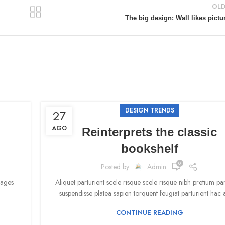
OLD
The big design: Wall likes pictu
DESIGN TRENDS
27
AGO
Reinterprets the classic
bookshelf
0
Posted by
Admin
pages
Aliquet parturient scele risque scele risque nibh pretium par
suspendisse platea sapien torquent feugiat parturient hac 
CONTINUE READING