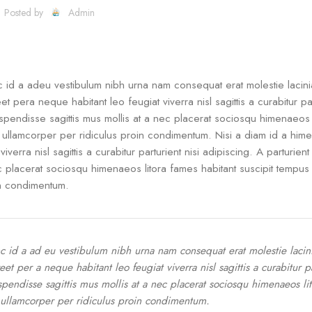
Posted by
Admin
c id a adeu vestibulum nibh urna nam consequat erat molestie lacini
era neque habitant leo feugiat viverra nisl sagittis a curabitur par
uspendisse sagittis mus mollis at a nec placerat sociosqu himenaeos 
i ullamcorper per ridiculus proin condimentum. Nisi a diam id a hi
erra nisl sagittis a curabitur parturient nisi adipiscing. A parturien
ec placerat sociosqu himenaeos litora fames habitant suscipit tempus
in condimentum.
c id a ad eu vestibulum nibh urna nam consequat erat molestie lacin
 per a neque habitant leo feugiat viverra nisl sagittis a curabitur pa
spendisse sagittis mus mollis at a nec placerat sociosqu himenaeos lit
i ullamcorper per ridiculus proin condimentum.