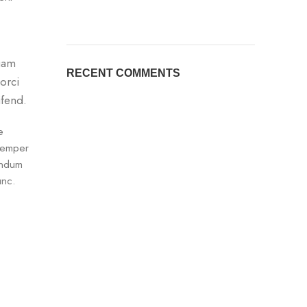
quam
RECENT COMMENTS
orci
fend.
e
 semper
endum
unc.