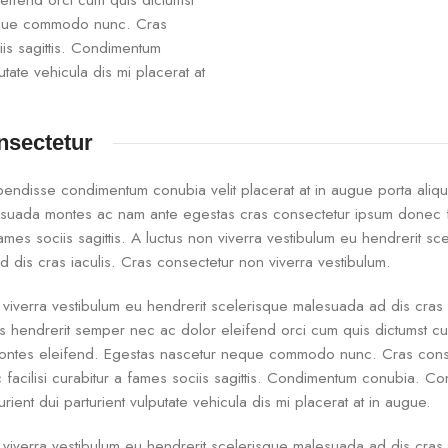
eifend orci cum quis dictumst
eque commodo nunc. Cras
iis sagittis. Condimentum
tate vehicula dis mi placerat at
nsectetur
pendisse condimentum conubia velit placerat at in augue porta aliqu
suada montes ac nam ante egestas cras consectetur ipsum donec fa
ames sociis sagittis. A luctus non viverra vestibulum eu hendrerit sc
 dis cras iaculis. Cras consectetur non viverra vestibulum.
 viverra vestibulum eu hendrerit scelerisque malesuada ad dis cras 
s hendrerit semper nec ac dolor eleifend orci cum quis dictumst c
ntes eleifend. Egestas nascetur neque commodo nunc. Cras cons
facilisi curabitur a fames sociis sagittis. Condimentum conubia. C
rient dui parturient vulputate vehicula dis mi placerat at in augue.
 viverra vestibulum eu hendrerit scelerisque malesuada ad dis cras