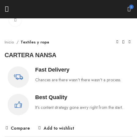
0
Click to enlarge
Inicio
Textiles y ropa
CARTERA NANSA
Fast Delivery
Chances are there wasn't there wasn't a process.
Best Quality
It's content strategy gone awry right from the start.
Compare
Add to wishlist