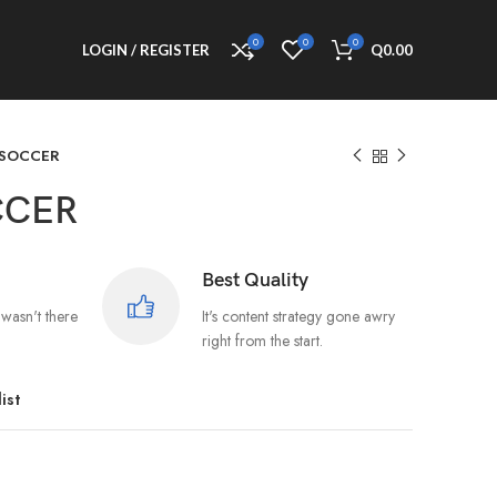
0
0
0
LOGIN / REGISTER
Q
0.00
 SOCCER
CCER
Best Quality
wasn't there
It's content strategy gone awry
right from the start.
ist