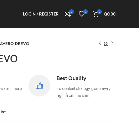
0
0
0
LOGIN / REGISTER
Q
0.00
LAVERO DREVO
EVO
Best Quality
wasn't there
It's content strategy gone awry
right from the start.
ist