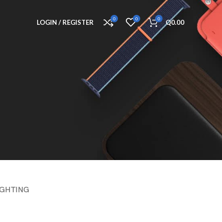
0
0
0
LOGIN / REGISTER
Q
0.00
IGHTING