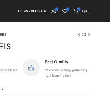
0
0
0
LOGIN / REGISTER
Q
0.00
SEIS
EIS
Best Quality
wasn't there
It's content strategy gone awry
right from the start.
ist