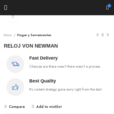
0
Click to enlarge
Inicio
Hogar y herramientas
RELOJ VON NEWMAN
Fast Delivery
Chances are there wasn't there wasn't a process.
Best Quality
It's content strategy gone awry right from the start.
Compare
Add to wishlist