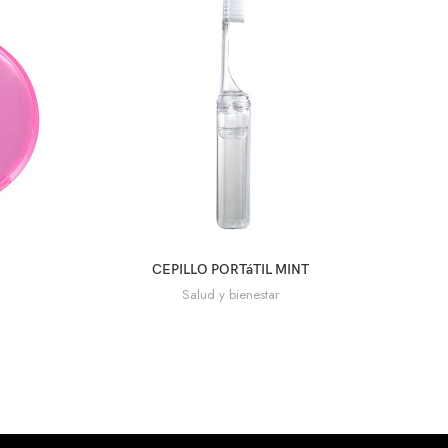
CEPILLO PORTáTIL MINT
PULSE
Salud y bienestar