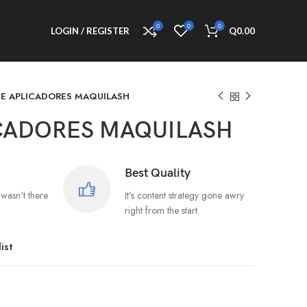
0
0
0
LOGIN / REGISTER
Q
0.00
DE APLICADORES MAQUILASH
ICADORES MAQUILASH
Best Quality
wasn't there
It's content strategy gone awry
right from the start.
ist