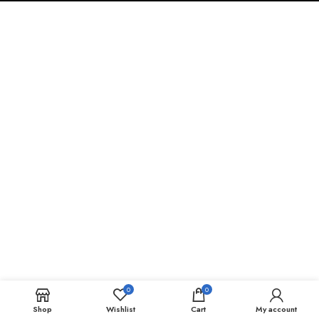
0
0
Shop
Wishlist
Cart
My account