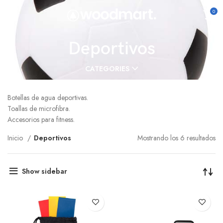
0
Deportivos
CATEGORIES
Botellas de agua deportivas.
Toallas de microfibra.
Accesorios para fitness.
Inicio
Deportivos
Mostrando los 6 resultados
Show sidebar