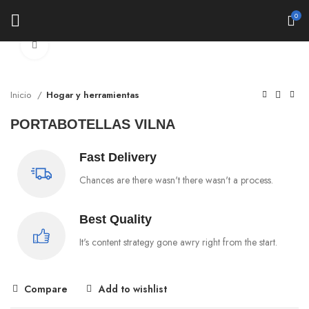
0
Click to enlarge
Inicio
Hogar y herramientas
PORTABOTELLAS VILNA
Fast Delivery
Chances are there wasn't there wasn't a process.
Best Quality
It's content strategy gone awry right from the start.
Compare
Add to wishlist