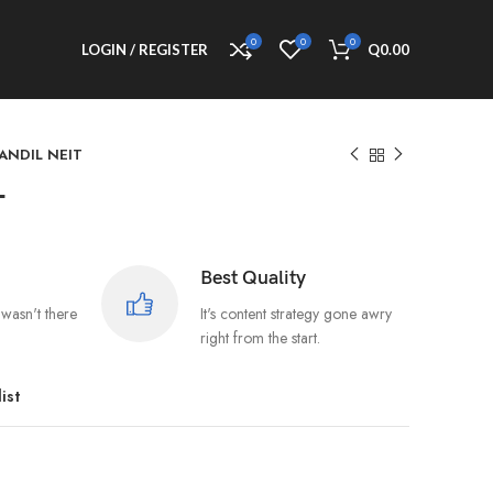
0
0
0
LOGIN / REGISTER
Q
0.00
ANDIL NEIT
T
Best Quality
wasn't there
It's content strategy gone awry
right from the start.
ist